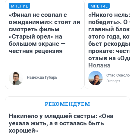
МНЕНИЕ
МНЕНИЕ
«Финал не совпал с
«Никого нельз
ожиданиями»: стоит ли
победить». О ч
смотреть фильм
главный блокб
«Старый орел» на
этого года, ко
большом экране —
бьет рекорды 
честная рецензия
прокате: честн
отзыв на «Оди
Нолана
Стас Соколов
Надежда Губарь
Эксперт
РЕКОМЕНДУЕМ
Накипело у младшей сестры: «Она
уехала жить, а я осталась быть
хорошей»