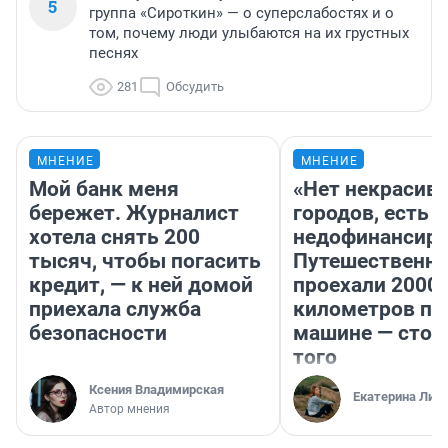
5
группа «Сироткин» — о суперслабостях и о
том, почему люди улыбаются на их грустных
песнях
281
Обсудить
МНЕНИЕ
МНЕНИЕ
Мой банк меня
«Нет некрасив
бережет. Журналист
городов, есть
хотела снять 200
недофинансиро
тысяч, чтобы погасить
Путешественн
кредит, — к ней домой
проехали 2000
приехала служба
километров по 
безопасности
машине — стои
того
Ксения Владимирская
Екатерина Лит
Автор мнения