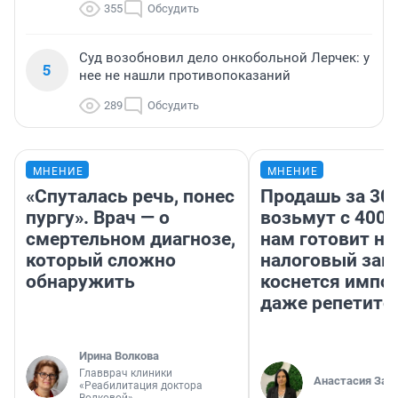
355
Обсудить
Суд возобновил дело онкобольной Лерчек: у
5
нее не нашли противопоказаний
289
Обсудить
МНЕНИЕ
МНЕНИЕ
«Спуталась речь, понес
Продашь за 300
пургу». Врач — о
возьмут с 4000
смертельном диагнозе,
нам готовит н
который сложно
налоговый зако
обнаружить
коснется импор
даже репетито
Ирина Волкова
Главврач клиники
Анастасия Зав
«Реабилитация доктора