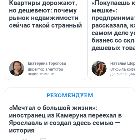
Квартиры дорожают,
«Покупаешь ко
но дешевеют: почему
мешке»:
рынок недвижимости
предпринимат
сейчас такой странный
рассказала, как
самом деле ус
бизнес со скл
дешевых това
Екатерина Торопова
Наталья Шорох
директор агентства
Открыла кофейн
недвижимости
деньги соцразв
РЕКОМЕНДУЕМ
«Мечтал о большой жизни»:
иностранец из Камеруна переехал в
Ярославль и создал здесь семью —
история