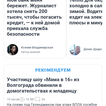
бережет. Журналист
холодно в сало
хотела снять 200
зимой. Водител
тысяч, чтобы погасить
ездит на элект
кредит, — к ней домой
плюсы и мину
приехала служба
безопасности
Ксения Владимирская
Денис Дедюхи
Автор мнения
РЕКОМЕНДУЕМ
Участницу шоу «Мама в 16» из
Волгограда обвинили в
домогательствах к младенцу
19 часов
16 581
24
На пляже под Геленджиком при атаке БПЛА погибли