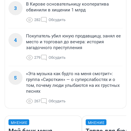
В Кирове основательницу кооператива
3
обвинили в хищении 1 млрд
282
Обсудить
Покупатель убил юную продавщицу, занял ее
4
место и торговал до вечера: история
загадочного преступления
279
Обсудить
«Эта музыка как будто на меня смотрит»:
5
группа «Сироткин» — о суперслабостях и о
том, почему люди улыбаются на их грустных
песнях
267
Обсудить
МНЕНИЕ
МНЕНИЕ
Мой банк меня
Тепло для бюд