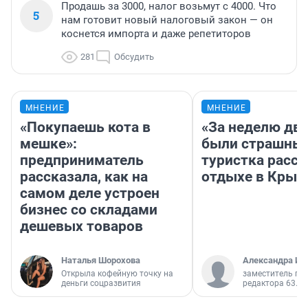
Продашь за 3000, налог возьмут с 4000. Что
5
нам готовит новый налоговый закон — он
коснется импорта и даже репетиторов
281
Обсудить
МНЕНИЕ
МНЕНИЕ
«Покупаешь кота в
«За неделю две
мешке»:
были страшные
предприниматель
туристка расск
рассказала, как на
отдыхе в Крым
самом деле устроен
бизнес со складами
дешевых товаров
Наталья Шорохова
Александра Ис
Открыла кофейную точку на
заместитель гл
деньги соцразвития
редактора 63.RU