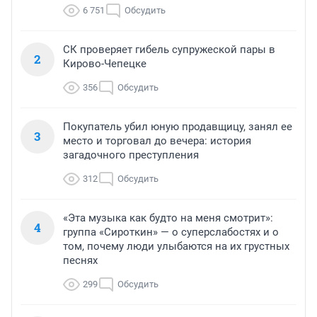
6 751
Обсудить
СК проверяет гибель супружеской пары в
2
Кирово-Чепецке
356
Обсудить
Покупатель убил юную продавщицу, занял ее
3
место и торговал до вечера: история
загадочного преступления
312
Обсудить
«Эта музыка как будто на меня смотрит»:
4
группа «Сироткин» — о суперслабостях и о
том, почему люди улыбаются на их грустных
песнях
299
Обсудить