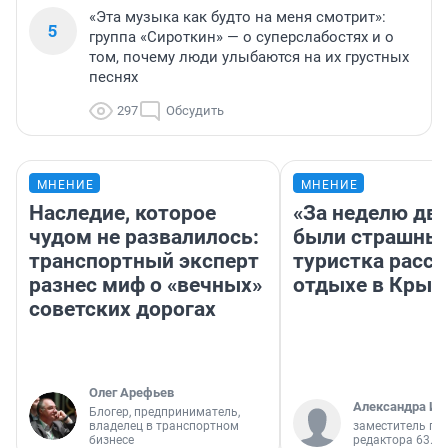
«Эта музыка как будто на меня смотрит»:
5
группа «Сироткин» — о суперслабостях и о
том, почему люди улыбаются на их грустных
песнях
297
Обсудить
МНЕНИЕ
МНЕНИЕ
Наследие, которое
«За неделю две
чудом не развалилось:
были страшные
транспортный эксперт
туристка расск
разнес миф о «вечных»
отдыхе в Крым
советских дорогах
Олег Арефьев
Александра Ис
Блогер, предприниматель,
владелец в транспортном
заместитель гл
бизнесе
редактора 63.RU