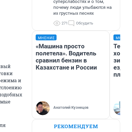
суперслабостях и о том,
почему люди улыбаются на
их грустных песнях
271
Обсудить
МНЕНИЕ
МНЕНИ
«Машина просто
Тепло
полетела». Водитель
холод
сравнил бензин в
зимой
рвый
Казахстане и России
ездит
товки
плюсы
режима и
отслоению
 подобных
имые
Анатолий Кузнецов
для
РЕКОМЕНДУЕМ