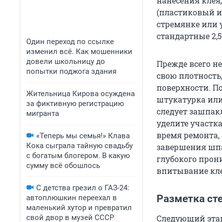
нанесения клея,
(пластиковый ил
стремянке или 
стандартные 2,5
Один переход по ссылке
изменил всё. Как мошенники
довели школьницу до
Прежде всего н
попытки поджога здания
свою плотность
поверхности. П
Жительница Кирова осуждена
штукатурка или
за фиктивную регистрацию
следует зашпак
мигранта
уделите участк
время ремонта,
«Теперь мы семья!» Клава
Кока сыграла тайную свадьбу
завершения шпа
с богатым блогером. В какую
глубокого прон
сумму всё обошлось
впитывание кле
С детства грезил о ГАЗ-24:
Разметка сте
автоплюшкин переехал в
маленький хутор и превратил
свой двор в музей СССР
Следующий этап