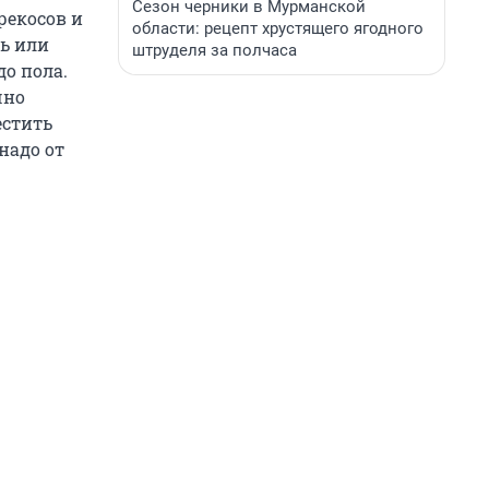
Сезон черники в Мурманской
рекосов и
области: рецепт хрустящего ягодного
ь или
штруделя за полчаса
о пола.
чно
естить
надо от