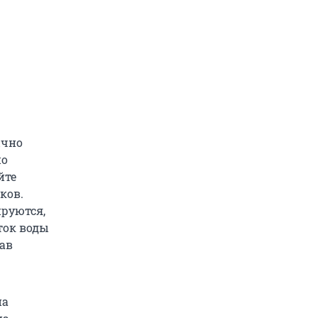
ычно
по
йте
ков.
ируются,
ток воды
тав
на