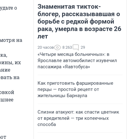
Знаменитая тикток-
удьте о
блогер, рассказывавшая о
борьбе с редкой формой
рака, умерла в возрасте 26
лет
смотря на
20 часов
8 263
29
«Четыре месяца больничных»: в
ка,
Ярославле автомобилист изувечил
оины, их
пассажира «Яавтобуса»
ание
овать на
Как приготовить фаршированные
перцы — простой рецепт от
овкой
жительницы Барнаула
ишнее
Слизни атакуют: как спасти цветник
от вредителей — три копеечных
способа
еют