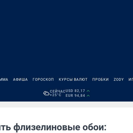
АММА
АФИША
ГОРОСКОП
КУРСЫ ВАЛЮТ
ПРОБКИ
ZODY
И
USD 82,17
СЕЙЧАС
+25°C
EUR 94,84
ить флизелиновые обои: