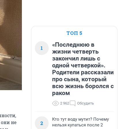
ТОП 5
«Последнюю в
1
жизни четверть
закончил лишь с
одной четверкой».
Родители рассказали
про сына, который
всю жизнь боролся с
раком
2 962
Обсудить
чности,
Кто тут воду мутит? Почему
 они не
2
нельзя купаться после 2