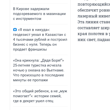
повторяющийся 
В Кирове задержали
обеспечит ровн
подозреваемого в махинации
лазерный нивел
с инструментом
Эта линия стан
составляет шир
«Я ехал в никуда»:
края полотен в 
геодезист уехал в Казахстан с
них: свет, пада
4 тысячами рублей и построил
бизнес с нуля. Теперь он
продает франшизы
«Она крикнула: „Дядя Боря!“»
25-летняя туристка исчезла
ночью у океана во Вьетнаме.
Что произошло в последние
минуты ее пропажи
«Это общий ребенок, а не „муж
помогает“»: истории семей,
где в декрет ушел отец