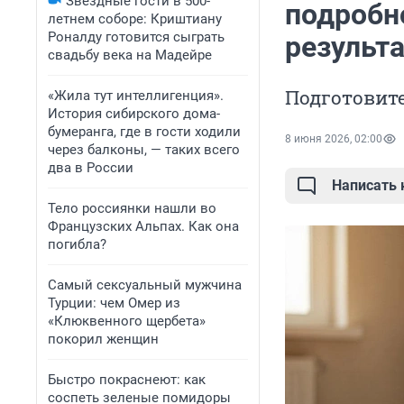
Звездные гости в 500-
подробн
летнем соборе: Криштиану
Роналду готовится сыграть
результ
свадьбу века на Мадейре
Подготовит
«Жила тут интеллигенция».
История сибирского дома-
бумеранга, где в гости ходили
8 июня 2026, 02:00
через балконы, — таких всего
два в России
Написать
Тело россиянки нашли во
Французских Альпах. Как она
погибла?
Самый сексуальный мужчина
Турции: чем Омер из
«Клюквенного щербета»
покорил женщин
Быстро покраснеют: как
соспеть зеленые помидоры