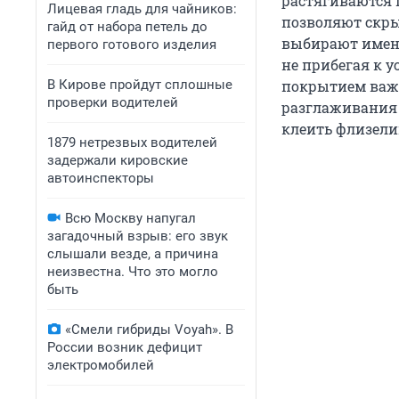
растягиваются 
Лицевая гладь для чайников:
позволяют скры
гайд от набора петель до
выбирают именн
первого готового изделия
не прибегая к 
В Кирове пройдут сплошные
покрытием важн
проверки водителей
разглаживания 
клеить флизелин
1879 нетрезвых водителей
задержали кировские
автоинспекторы
Всю Москву напугал
загадочный взрыв: его звук
слышали везде, а причина
неизвестна. Что это могло
быть
«Смели гибриды Voyah». В
России возник дефицит
электромобилей