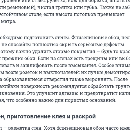
 уровень или отвес, рулетка, нож для обрезки, шпатель
и резиновый), чистая тряпка или губка. Также не заб
устойчивом столе, если высота потолков превышает
 метра.
еобходимо подготовить стены. Флизелиновые обои, не
, не способны полностью скрыть серьёзные дефекты
оэтому важно удалить старые покрытия — будь то крас
 прежние обои. Если на стенах есть трещины или выб
левать и зашлифовать после высыхания. Особое вним
ам возле розеток и выключателей: их лучше демонтир
 а образовавшиеся отверстия также выровнять. После
клёвки поверхность рекомендуется обработать грунт
икновения. Это улучшит адгезию и предотвратит изл
я, что особенно важно для пористых оснований.
н, приготовление клея и раскрой
 — разметка стен. Хотя флизелиновые обои часто им