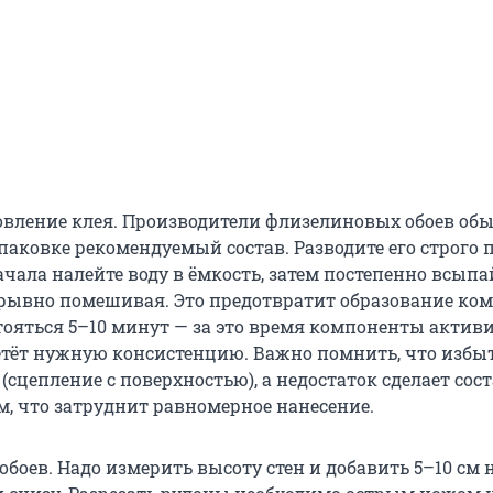
овление клея. Производители флизелиновых обоев об
паковке рекомендуемый состав. Разводите его строго 
чала налейте воду в ёмкость, затем постепенно всыпа
рывно помешивая. Это предотвратит образование ком
тояться 5–10 минут — за это время компоненты актив
етёт нужную консистенцию. Важно помнить, что избы
(сцепление с поверхностью), а недостаток сделает сос
, что затруднит равномерное нанесение.
обоев. Надо измерить высоту стен и добавить 5–10 см 