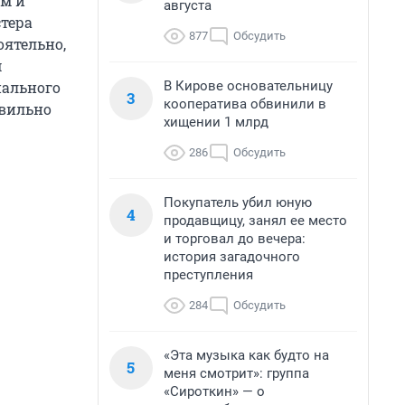
м и
августа
тера
877
Обсудить
оятельно,
м
В Кирове основательницу
нального
3
кооператива обвинили в
авильно
хищении 1 млрд
286
Обсудить
Покупатель убил юную
4
продавщицу, занял ее место
и торговал до вечера:
история загадочного
преступления
284
Обсудить
«Эта музыка как будто на
5
меня смотрит»: группа
«Сироткин» — о