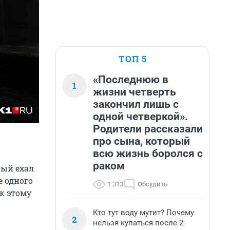
ТОП 5
«Последнюю в
1
жизни четверть
закончил лишь с
одной четверкой».
Родители рассказали
про сына, который
всю жизнь боролся с
раком
рый ехал
е одного
1 313
Обсудить
 к этому
Кто тут воду мутит? Почему
2
нельзя купаться после 2