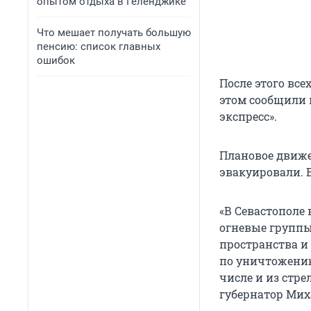
опытом отдыха в Геленджике
Что мешает получать большую
пенсию: список главных
ошибок
После этого все
этом сообщили 
экспресс».
Плановое движе
эвакуировали. 
«В Севастополе
огневые группы
пространства и
по уничтожению
числе и из стре
губернатор Мих