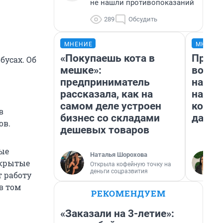
не нашли противопоказаний
289
Обсудить
МНЕНИЕ
МНЕНИ
«Покупаешь кота в
Прода
бусах. Об
мешке»:
возьм
предприниматель
нам г
рассказала, как на
налог
самом деле устроен
косне
в
бизнес со складами
даже 
ов.
дешевых товаров
ные
Наталья Шорохова
ткрытые
Открыла кофейную точку на
деньги соцразвития
т работу
в том
РЕКОМЕНДУЕМ
«Заказали на 3-летие»: