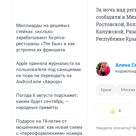
За ночь над ре
сообщили в Мин
Ростовской, Вол
Миллиарды на дешевых
Калужской, Ряза
стейках: сколько
зарабатывают fix-price-
Республике Кры
рестораны «The Бык» и как
устроена их франшиза
Apple приняла журналиста за
Алена С
пользователя под санкциями:
Корреспонд
не пора ли переходить на
Android или «Аврору»
Крым
Москва
Погода 6 августа подскажет,
каким будет сентябрь, —
народные приметы
0
Подарок на 18-летие от
мошенников: как новая схема
Увидели опечатку? В
с «переоформлением» номера