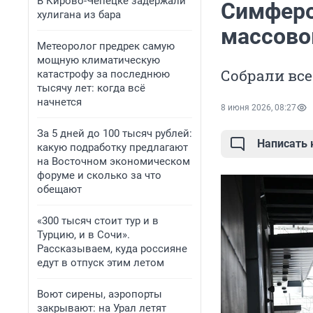
В Кирово-Чепецке задержали
Симферо
хулигана из бара
массово
Метеоролог предрек самую
мощную климатическую
Собрали все
катастрофу за последнюю
тысячу лет: когда всё
начнется
8 июня 2026, 08:27
За 5 дней до 100 тысяч рублей:
Написать
какую подработку предлагают
на Восточном экономическом
форуме и сколько за что
обещают
«300 тысяч стоит тур и в
Турцию, и в Сочи».
Рассказываем, куда россияне
едут в отпуск этим летом
Воют сирены, аэропорты
закрывают: на Урал летят