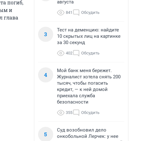
августа
а погиб,
ным и
841
Обсудить
л глава
Тест на деменцию: найдите
3
10 скрытых лиц на картинке
за 30 секунд
402
Обсудить
Мой банк меня бережет.
4
Журналист хотела снять 200
тысяч, чтобы погасить
кредит, — к ней домой
приехала служба
безопасности
355
Обсудить
Суд возобновил дело
5
онкобольной Лерчек: у нее