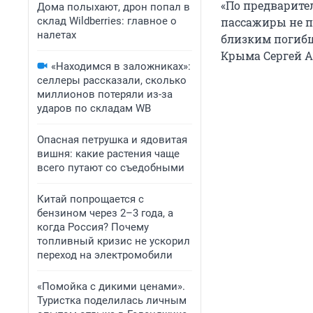
«По предварит
Дома полыхают, дрон попал в
склад Wildberries: главное о
пассажиры не п
налетах
близким погибш
Крыма Сергей Ак
«Находимся в заложниках»:
селлеры рассказали, сколько
миллионов потеряли из-за
ударов по складам WB
Опасная петрушка и ядовитая
вишня: какие растения чаще
всего путают со съедобными
Китай попрощается с
бензином через 2–3 года, а
когда Россия? Почему
топливный кризис не ускорил
переход на электромобили
«Помойка с дикими ценами».
Туристка поделилась личным