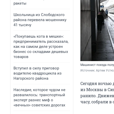
ракеты
Школьница из Слободского
района перевела мошеннику
41 тысячу
«Покупаешь кота в мешке»:
предприниматель рассказала,
как на самом деле устроен
бизнес со складами дешевых
товаров
Машинист поезда полу
Вступил в силу приговор
Источник: 
Артем Устю
водителю квадроцикла из
Нагорского района
Сегодня ночью 
из Москвы в Сим
Наследие, которое чудом не
развалилось: транспортный
ранило. Движени
эксперт разнес миф о
часу, собрали в
«вечных» советских дорогах