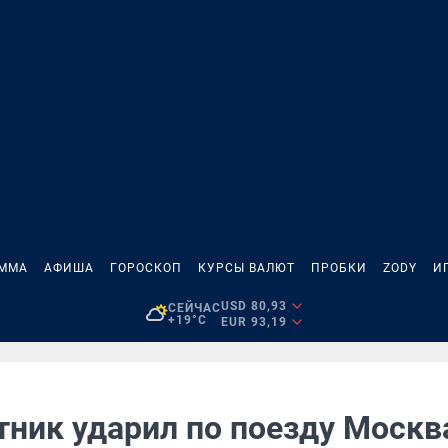
АММА
АФИША
ГОРОСКОП
КУРСЫ ВАЛЮТ
ПРОБКИ
ZODY
И
USD 80,93
СЕЙЧАС
+19°C
EUR 93,19
тник ударил по поезду Москв