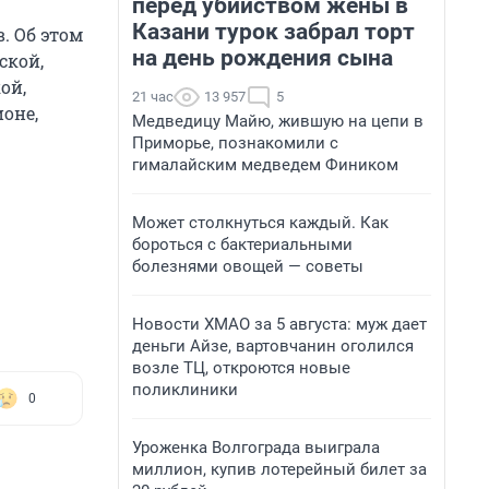
перед убийством жены в
Казани турок забрал торт
. Об этом
на день рождения сына
ской,
ой,
21 час
13 957
5
оне,
Медведицу Майю, жившую на цепи в
Приморье, познакомили с
гималайским медведем Фиником
Может столкнуться каждый. Как
бороться с бактериальными
болезнями овощей — советы
Новости ХМАО за 5 августа: муж дает
деньги Айзе, вартовчанин оголился
возле ТЦ, откроются новые
поликлиники
0
Уроженка Волгограда выиграла
миллион, купив лотерейный билет за