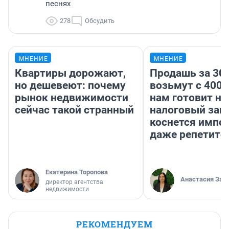
песнях
278
Обсудить
МНЕНИЕ
МНЕНИЕ
Квартиры дорожают,
Продашь за 300
но дешевеют: почему
возьмут с 4000
рынок недвижимости
нам готовит н
сейчас такой странный
налоговый зако
коснется импор
даже репетито
Екатерина Торопова
Анастасия Зав
директор агентства
недвижимости
РЕКОМЕНДУЕМ