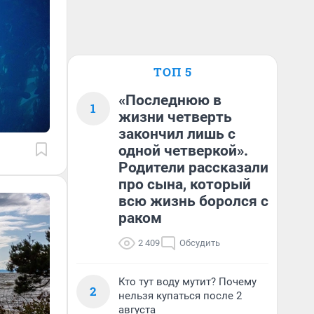
ТОП 5
«Последнюю в
1
жизни четверть
закончил лишь с
одной четверкой».
Родители рассказали
про сына, который
всю жизнь боролся с
раком
2 409
Обсудить
Кто тут воду мутит? Почему
2
нельзя купаться после 2
августа