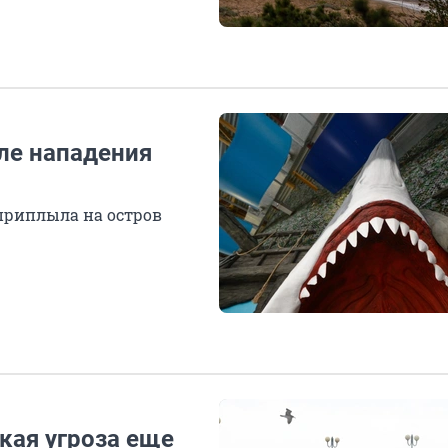
сле нападения
приплыла на остров
кая угроза еще