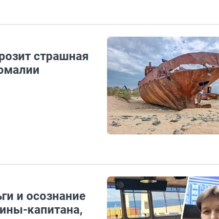
грозит страшная
номалии
ги и осознание
ины-капитана,