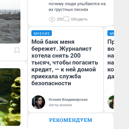
почему люди улыбаются на
их грустных песнях
253
Обсудить
МНЕНИЕ
МНЕНИЕ
Мой банк меня
Продаш
бережет. Журналист
возьмут
хотела снять 200
нам го
тысяч, чтобы погасить
налого
кредит, — к ней домой
коснет
приехала служба
даже р
безопасности
Ксения Владимирская
Ан
Автор мнения
РЕКОМЕНДУЕМ