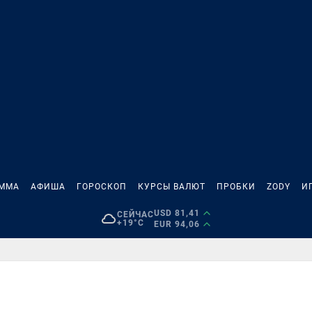
АММА
АФИША
ГОРОСКОП
КУРСЫ ВАЛЮТ
ПРОБКИ
ZODY
И
USD 81,41
СЕЙЧАС
+19°C
EUR 94,06