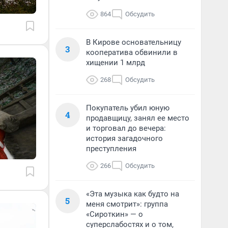
864
Обсудить
В Кирове основательницу
3
кооператива обвинили в
хищении 1 млрд
268
Обсудить
Покупатель убил юную
4
продавщицу, занял ее место
и торговал до вечера:
история загадочного
преступления
266
Обсудить
«Эта музыка как будто на
5
меня смотрит»: группа
«Сироткин» — о
суперслабостях и о том,