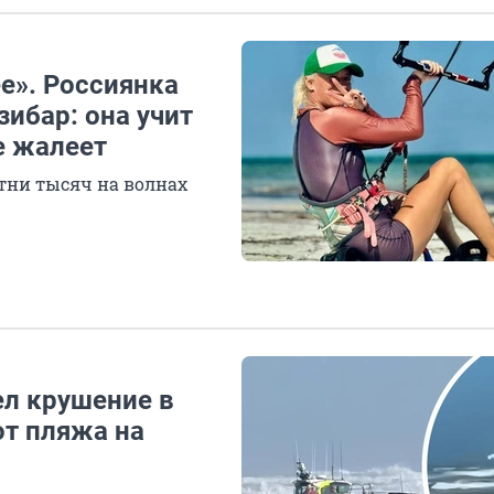
ее». Россиянка
зибар: она учит
е жалеет
тни тысяч на волнах
л крушение в
от пляжа на