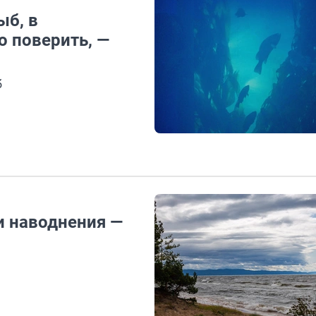
ыб, в
 поверить, —
б
и наводнения —