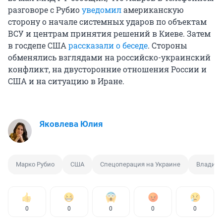
разговоре с Рубио
уведомил
американскую
сторону о начале системных ударов по объектам
ВСУ и центрам принятия решений в Киеве. Затем
в госдепе США
рассказали о беседе
. Стороны
обменялись взглядами на российско-украинский
конфликт, на двусторонние отношения России и
США и на ситуацию в Иране.
Яковлева Юлия
Марко Рубио
США
Спецоперация на Украине
Владими
0
0
0
0
0