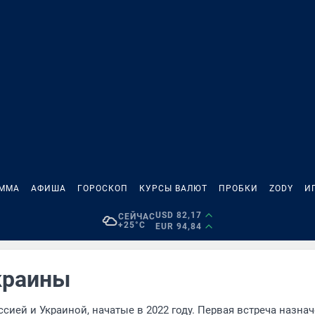
АММА
АФИША
ГОРОСКОП
КУРСЫ ВАЛЮТ
ПРОБКИ
ZODY
И
USD 82,17
СЕЙЧАС
+25°C
EUR 94,84
краины
ией и Украиной, начатые в 2022 году. Первая встреча назнач