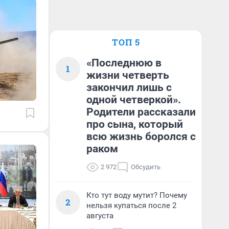
Ы
ТОП 5
«Последнюю в
1
жизни четверть
закончил лишь с
одной четверкой».
Родители рассказали
про сына, который
всю жизнь боролся с
раком
2 972
Обсудить
Кто тут воду мутит? Почему
2
нельзя купаться после 2
августа