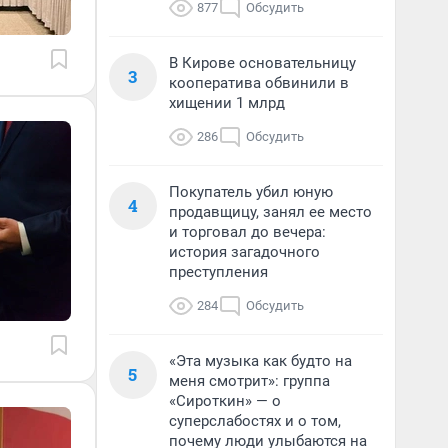
877
Обсудить
В Кирове основательницу
3
кооператива обвинили в
хищении 1 млрд
286
Обсудить
Покупатель убил юную
4
продавщицу, занял ее место
и торговал до вечера:
история загадочного
преступления
284
Обсудить
«Эта музыка как будто на
5
меня смотрит»: группа
«Сироткин» — о
суперслабостях и о том,
почему люди улыбаются на