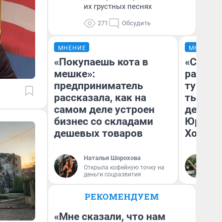
их грустных песнях
271
Обсудить
МНЕНИЕ
МНЕНИЕ
«Покупаешь кота в
«Сливо
мешке»:
разоча
предприниматель
турист
рассказала, как на
тысяч,
самом деле устроен
день гу
бизнес со складами
Юрског
дешевых товаров
Хогвар
Наталья Шорохова
Ян
Открыла кофейную точку на
деньги соцразвития
РЕКОМЕНДУЕМ
«Мне сказали, что нам