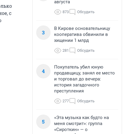
августа
олько
873
Обсудить
ое, с
ю
В Кирове основательницу
3
кооператива обвинили в
хищении 1 млрд
281
Обсудить
Покупатель убил юную
4
продавщицу, занял ее место
и торговал до вечера:
история загадочного
преступления
277
Обсудить
«Эта музыка как будто на
5
меня смотрит»: группа
«Сироткин» — о