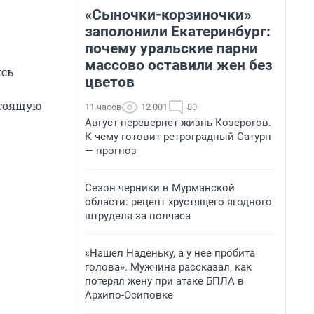
«Сыночки-корзиночки»
заполонили Екатеринбург:
почему уральские парни
массово оставили жен без
ись
цветов
стоящую
11 часов
12 001
80
Август перевернет жизнь Козерогов.
К чему готовит ретроградный Сатурн
— прогноз
Сезон черники в Мурманской
области: рецепт хрустящего ягодного
штруделя за полчаса
«Нашел Наденьку, а у нее пробита
голова». Мужчина рассказал, как
потерял жену при атаке БПЛА в
Архипо-Осиповке