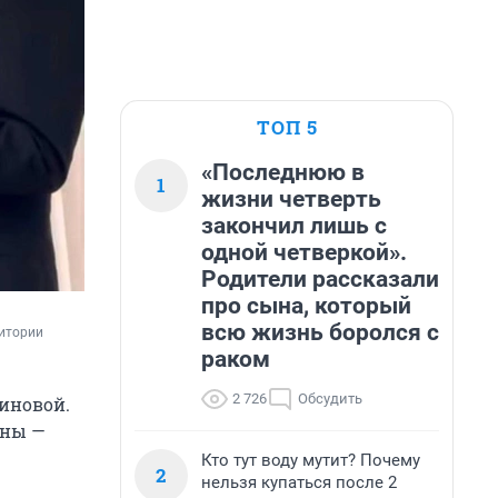
ТОП 5
«Последнюю в
1
жизни четверть
закончил лишь с
одной четверкой».
Родители рассказали
про сына, который
всю жизнь боролся с
итории 
раком
2 726
Обсудить
иновой.
сны —
Кто тут воду мутит? Почему
2
нельзя купаться после 2