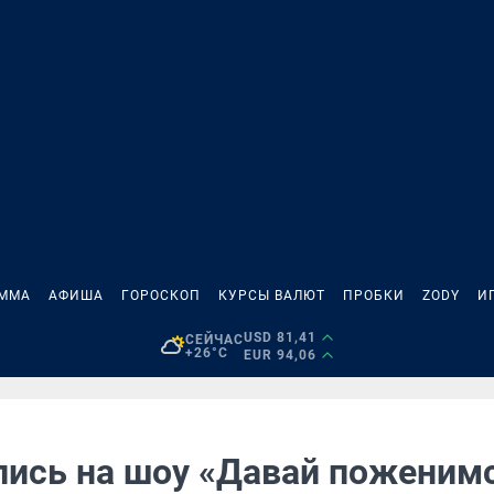
АММА
АФИША
ГОРОСКОП
КУРСЫ ВАЛЮТ
ПРОБКИ
ZODY
И
USD 81,41
СЕЙЧАС
+26°C
EUR 94,06
лись на шоу «Давай поженимс