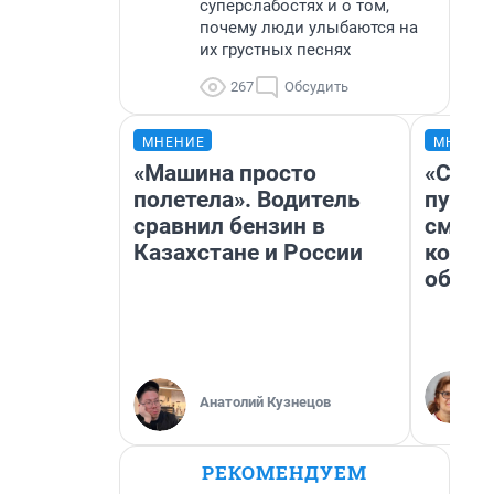
суперслабостях и о том,
почему люди улыбаются на
их грустных песнях
267
Обсудить
МНЕНИЕ
МНЕНИ
«Машина просто
«Спут
полетела». Водитель
пургу»
сравнил бензин в
смерт
Казахстане и России
котор
обнар
Анатолий Кузнецов
РЕКОМЕНДУЕМ