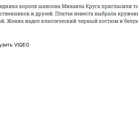
ледника короля шансона Михаила Круга пригласили т
твенников и друзей. Платье невеста выбрала кружевн
й. Жених надел классический черный костюм и белу
узить VIQEO