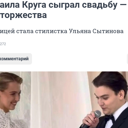
аила Круга сыграл свадьбу —
 торжества
ницей стала стилистка Ульяна Сытинова
272
 комментарий