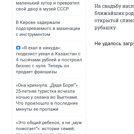
маленький хутор и превратил
На свадьбу нас
свой двор в музей СССР
ближайших родс
открытой спино
В Кирове задержали
рубашку.
подозреваемого в махинации
с инструментом
Не удалось загр
«Я ехал в никуда»:
геодезист уехал в Казахстан с
4 тысячами рублей и построил
бизнес с нуля. Теперь он
продает франшизы
«Она крикнула: „Дядя Боря!“»
25-летняя туристка исчезла
ночью у океана во Вьетнаме.
Что произошло в последние
минуты ее пропажи
«Это общий ребенок, а не „муж
помогает“»: истории семей,