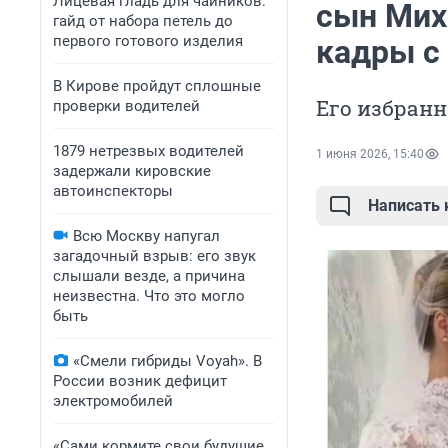
Лицевая гладь для чайников:
сын Мих
гайд от набора петель до
первого готового изделия
кадры с
В Кирове пройдут сплошные
Его избран
проверки водителей
1879 нетрезвых водителей
1 июня 2026, 15:40
задержали кировские
автоинспекторы
Написать
Всю Москву напугал
загадочный взрыв: его звук
слышали везде, а причина
неизвестна. Что это могло
быть
«Смели гибриды Voyah». В
России возник дефицит
электромобилей
«Сами кормите свои будущие