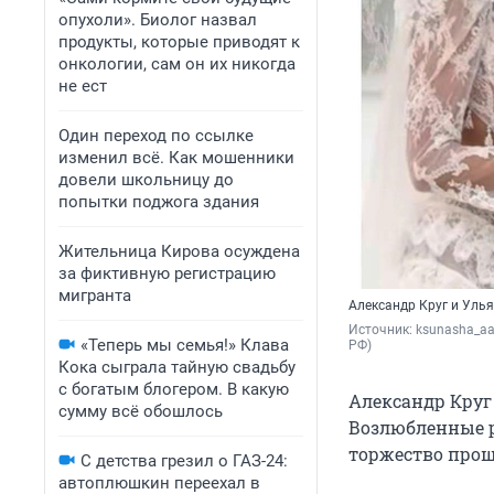
опухоли». Биолог назвал
продукты, которые приводят к
онкологии, сам он их никогда
не ест
Один переход по ссылке
изменил всё. Как мошенники
довели школьницу до
попытки поджога здания
Жительница Кирова осуждена
за фиктивную регистрацию
мигранта
Александр Круг и Уль
Источник: 
ksunasha_aa
«Теперь мы семья!» Клава
РФ)
Кока сыграла тайную свадьбу
с богатым блогером. В какую
Александр Круг
сумму всё обошлось
Возлюбленные р
торжество про
С детства грезил о ГАЗ-24:
автоплюшкин переехал в