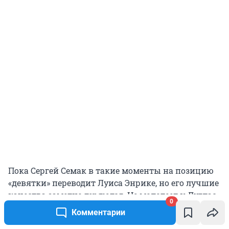
Пока Сергей Семак в такие моменты на позицию
«девятки» переводит Луиса Энрике, но его лучшие
качества заметно теряются. Не молодеет и Дуглас
0
Сантос, который этим летом поедет на чемпионат
Комментарии
мира. В следующем сезоне его мотивация может