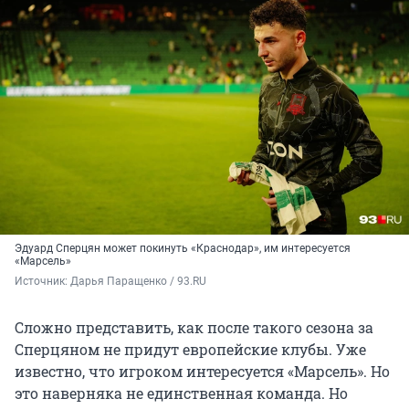
Эдуард Сперцян может покинуть «Краснодар», им интересуется
«Марсель»
Источник: 
Дарья Паращенко / 93.RU
Сложно представить, как после такого сезона за
Сперцяном не придут европейские клубы. Уже
известно, что игроком интересуется «Марсель». Но
это наверняка не единственная команда. Но