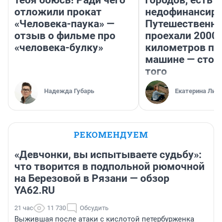
тебя боюсь! Ради чего
городов, есть
отложили прокат
недофинансиро
«Человека-паука» —
Путешественн
отзыв о фильме про
проехали 2000
«человека-булку»
километров по 
машине — стои
того
Надежда Губарь
Екатерина Лит
РЕКОМЕНДУЕМ
«Девчонки, вы испытываете судьбу»:
что творится в подпольной рюмочной
на Березовой в Рязани — обзор
YA62.RU
21 час
11 730
Обсудить
Выжившая после атаки с кислотой петербурженка