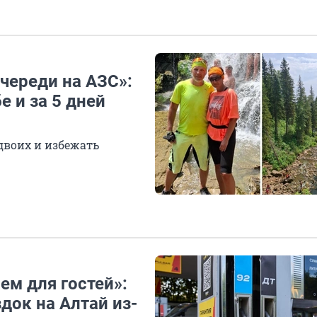
очереди на АЗС»:
е и за 5 дней
двоих и избежать
ем для гостей»:
док на Алтай из-