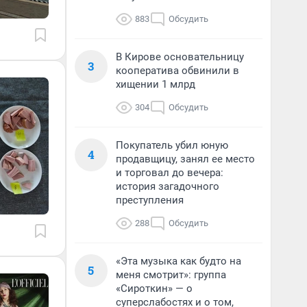
883
Обсудить
В Кирове основательницу
3
кооператива обвинили в
хищении 1 млрд
304
Обсудить
Покупатель убил юную
4
продавщицу, занял ее место
и торговал до вечера:
история загадочного
преступления
288
Обсудить
«Эта музыка как будто на
5
меня смотрит»: группа
«Сироткин» — о
суперслабостях и о том,