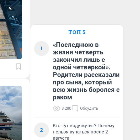
ТОП 5
«Последнюю в
1
жизни четверть
закончил лишь с
одной четверкой».
Родители рассказали
про сына, который
всю жизнь боролся с
раком
3 280
Обсудить
Кто тут воду мутит? Почему
2
нельзя купаться после 2
августа