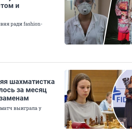
стом и
вня ради fashion-
няя шахматистка
лось за месяц
кзаменам
матч выиграла у