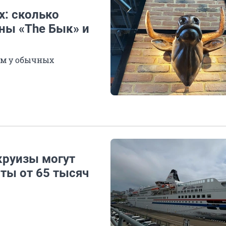
: сколько
аны «The Бык» и
ем у обычных
круизы могут
ты от 65 тысяч