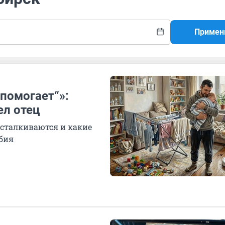
Примен
 помогает“»:
ел отец
 сталкиваются и какие
бия