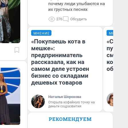
почему люди улыбаются на
их грустных песнях
276
Обсудить
МНЕНИЕ
МНЕНИЕ
«Покупаешь кота в
«Спутал
мешке»:
пургу».
предприниматель
смерте
рассказала, как на
которы
самом деле устроен
обнару
бизнес со складами
дешевых товаров
Ир
Наталья Шорохова
Гл
Открыла кофейную точку на
«Р
деньги соцразвития
Во
РЕКОМЕНДУЕМ