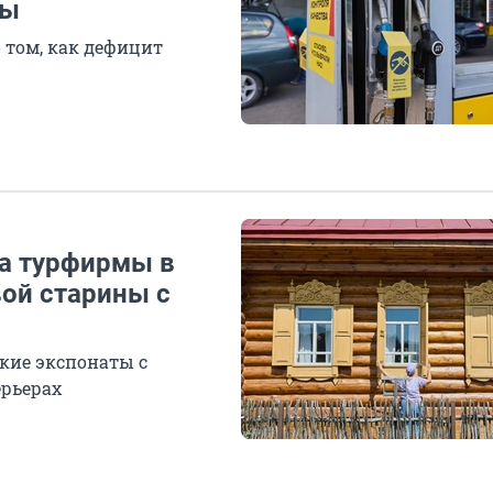
ры
 том, как дефицит
ца турфирмы в
ой старины с
дкие экспонаты с
ерьерах