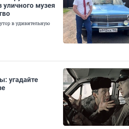
з уличного музея
тво
утор в удивительную
ы: угадайте
зе