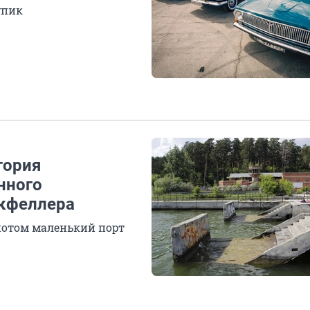
упик
тория
нного
окфеллера
потом маленький порт