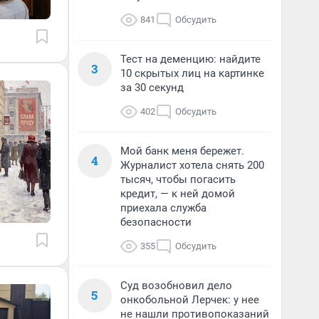
841
Обсудить
Тест на деменцию: найдите
3
10 скрытых лиц на картинке
за 30 секунд
402
Обсудить
Мой банк меня бережет.
4
Журналист хотела снять 200
тысяч, чтобы погасить
кредит, — к ней домой
приехала служба
безопасности
355
Обсудить
Суд возобновил дело
5
онкобольной Лерчек: у нее
не нашли противопоказаний