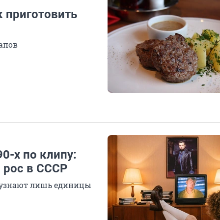
к приготовить
тапов
0-х по клипу:
о рос в СССР
ы узнают лишь единицы