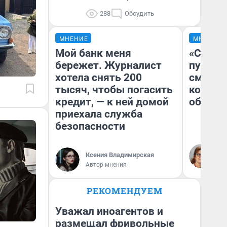
288
Обсудить
МНЕНИЕ
МНЕНИЕ
Мой банк меня
«Спутал
бережет. Журналист
пургу».
хотела снять 200
смерте
тысяч, чтобы погасить
которы
кредит, — к ней домой
обнару
приехала служба
безопасности
Ир
Гл
Ксения Владимирская
«Р
Автор мнения
Во
РЕКОМЕНДУЕМ
Уважал иноагентов и
размещал фривольные