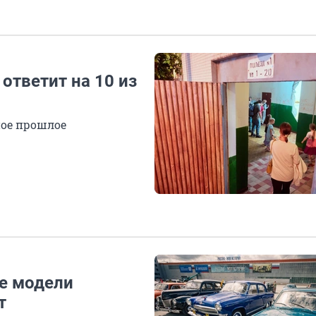
 ответит на 10 из
ное прошлое
те модели
т