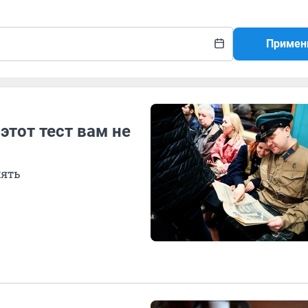
Примен
этот тест вам не
мять