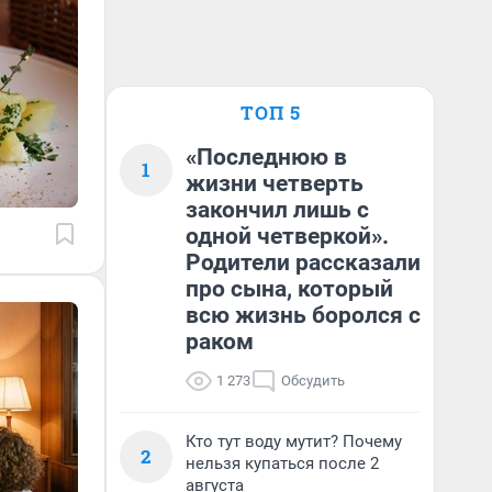
ТОП 5
«Последнюю в
1
жизни четверть
закончил лишь с
одной четверкой».
Родители рассказали
про сына, который
всю жизнь боролся с
раком
1 273
Обсудить
Кто тут воду мутит? Почему
2
нельзя купаться после 2
августа