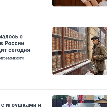
малось с
в России
дит сегодня
современного
 с игрушками и