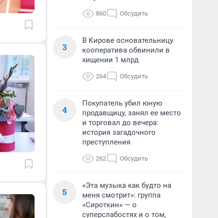
860
Обсудить
В Кирове основательницу
3
кооператива обвинили в
хищении 1 млрд
264
Обсудить
Покупатель убил юную
4
продавщицу, занял ее место
и торговал до вечера:
история загадочного
преступления
262
Обсудить
«Эта музыка как будто на
5
меня смотрит»: группа
«Сироткин» — о
суперслабостях и о том,