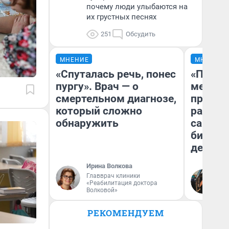
почему люди улыбаются на
их грустных песнях
251
Обсудить
МНЕНИЕ
МНЕНИЕ
«Спуталась речь, понес
«Покуп
пургу». Врач — о
мешке»
смертельном диагнозе,
предпр
который сложно
рассказ
обнаружить
самом 
бизнес
дешевы
Ирина Волкова
На
Главврач клиники
«Реабилитация доктора
От
Волковой»
де
РЕКОМЕНДУЕМ