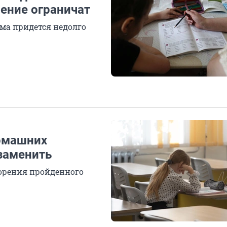
ение ограничат
ма придется недолго
домашних
 заменить
орения пройденного