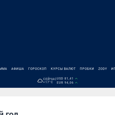
АММА
АФИША
ГОРОСКОП
КУРСЫ ВАЛЮТ
ПРОБКИ
ZODY
И
USD 81,41
СЕЙЧАС
+17°C
EUR 94,06
й год