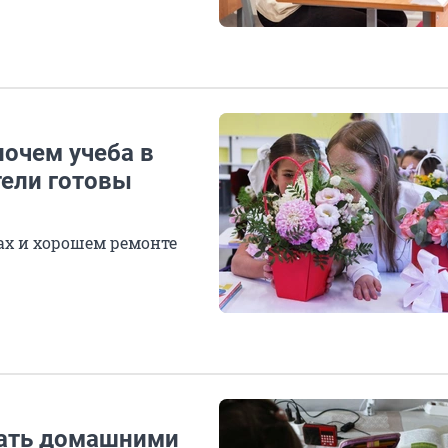
почем учеба в
тели готовы
сах и хорошем ремонте
жать домашними