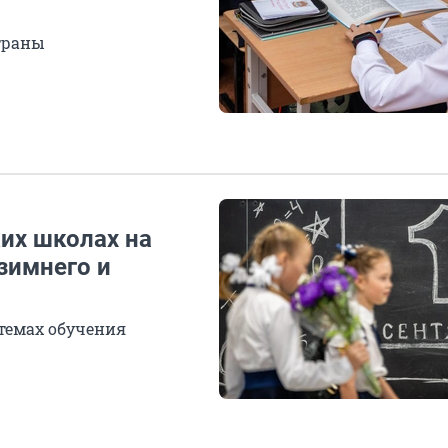
траны
их школах на
зимнего и
темах обучения