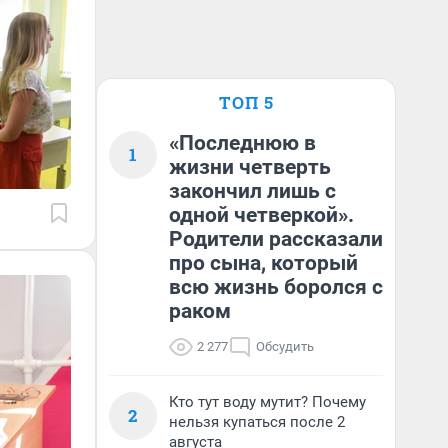
ТОП 5
«Последнюю в
1
жизни четверть
закончил лишь с
одной четверкой».
Родители рассказали
про сына, который
всю жизнь боролся с
раком
2 277
Обсудить
Кто тут воду мутит? Почему
2
нельзя купаться после 2
августа