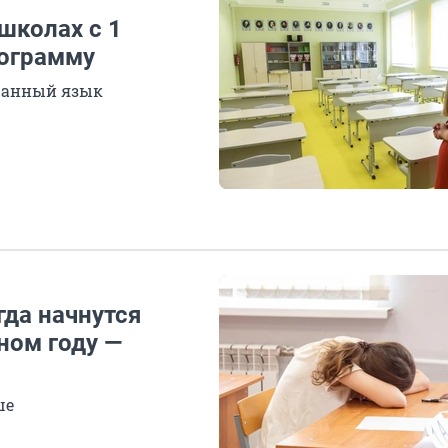
школах с 1
рограмму
ранный язык
гда начнутся
ном году —
ше