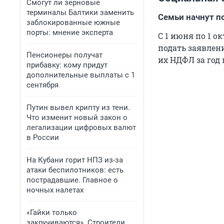
Смогут ли зерновые
терминалы Балтики заменить
Семьи начнут п
заблокированные южные
порты: мнение эксперта
С 1 июня по 1 о
подать заявлен
Пенсионеры получат
их НДФЛ за год п
прибавку: кому придут
дополнительные выплаты с 1
сентября
Путин вывел крипту из тени.
Что изменит новый закон о
легализации цифровых валют
в России
На Кубани горит НПЗ из-за
атаки беспилотников: есть
пострадавшие. Главное о
ночных налетах
«Гайки только
закручиваются». Строители