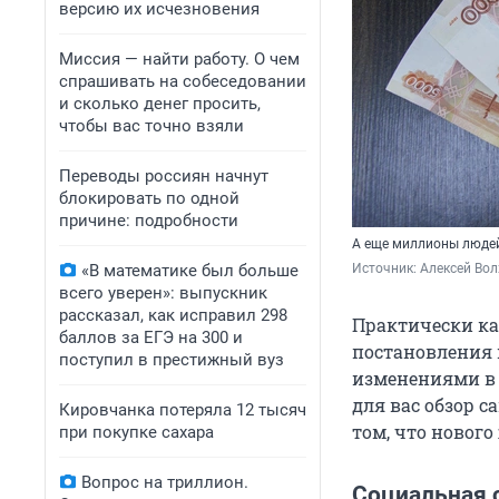
версию их исчезновения
Миссия — найти работу. О чем
спрашивать на собеседовании
и сколько денег просить,
чтобы вас точно взяли
Переводы россиян начнут
блокировать по одной
причине: подробности
А еще миллионы людей
«В математике был больше
Источник: 
Алексей Вол
всего уверен»: выпускник
рассказал, как исправил 298
Практически ка
баллов за ЕГЭ на 300 и
постановления 
поступил в престижный вуз
изменениями в 
для вас обзор 
Кировчанка потеряла 12 тысяч
том, что новог
при покупке сахара
Вопрос на триллион.
Социальная 