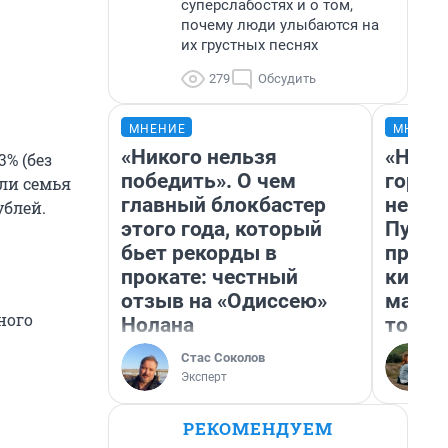
суперслабостях и о том,
почему люди улыбаются на
их грустных песнях
279
Обсудить
МНЕНИЕ
МНЕНИ
«Никого нельзя
«Нет 
% (без
победить». О чем
городо
сли семья
главный блокбастер
недоф
блей.
этого года, который
Путеш
бьет рекорды в
проех
прокате: честный
килом
отзыв на «Одиссею»
машин
ного
Нолана
того
Стас Соколов
Эксперт
РЕКОМЕНДУЕМ