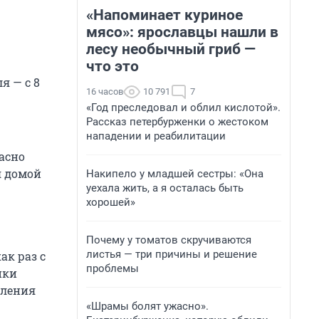
«Напоминает куриное
мясо»: ярославцы нашли в
лесу необычный гриб —
что это
я — с 8
16 часов
10 791
7
«Год преследовал и облил кислотой».
Рассказ петербурженки о жестоком
нападении и реабилитации
асно
я домой
Накипело у младшей сестры: «Она
уехала жить, а я осталась быть
хорошей»
Почему у томатов скручиваются
листья — три причины и решение
ак раз с
проблемы
ики
пления
«Шрамы болят ужасно».