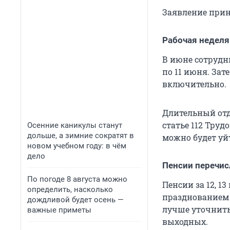
Заявление прин
Рабочая неделя
В июне сотрудн
по
11 июня
. Зат
включительно.
Длительный отд
статье 112
Трудо
Осенние каникулы станут
дольше, а зимние сократят в
можно будет уй
новом учебном году: в чём
дело
Пенсии перечи
По погоде 8 августа можно
Пенсии за 12, 1
определить, насколько
празднованием 
дождливой будет осень —
лучше уточнить
важные приметы
выходных.