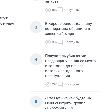
августа
887
Обсудить
огут
считает
В Кирове основательницу
3
кооператива обвинили в
хищении 1 млрд
332
Обсудить
Покупатель убил юную
4
продавщицу, занял ее место
и торговал до вечера:
история загадочного
преступления
296
Обсудить
«Эта музыка как будто на
5
меня смотрит»: группа
«Сироткин» — о