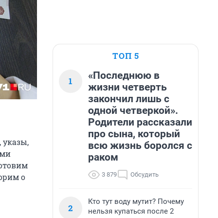
ТОП 5
«Последнюю в
1
жизни четверть
закончил лишь с
одной четверкой».
Родители рассказали
про сына, который
 указы,
всю жизнь боролся с
еми
раком
готовим
3 879
Обсудить
орим о
Кто тут воду мутит? Почему
2
нельзя купаться после 2