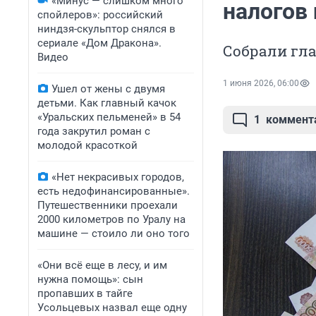
«Минус — слишком много
налогов
спойлеров»: российский
ниндзя-скульптор снялся в
сериале «Дом Дракона».
Собрали гл
Видео
1 июня 2026, 06:00
Ушел от жены с двумя
детьми. Как главный качок
«Уральских пельменей» в 54
1
коммент
года закрутил роман с
молодой красоткой
«Нет некрасивых городов,
есть недофинансированные».
Путешественники проехали
2000 километров по Уралу на
машине — стоило ли оно того
«Они всё еще в лесу, и им
нужна помощь»: сын
пропавших в тайге
Усольцевых назвал еще одну