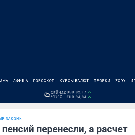
АММА
АФИША
ГОРОСКОП
КУРСЫ ВАЛЮТ
ПРОБКИ
ZODY
И
USD 82,17
СЕЙЧАС
+19°C
EUR 94,84
ЫЕ ЗАКОНЫ
пенсий перенесли, а расчет