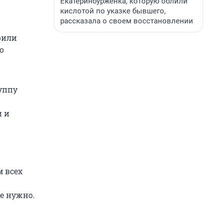
Екатеринбурженка, которую облили
кислотой по указке бывшего,
рассказала о своем восстановлении
оили
о
уппу
и и
м всех
е нужно.