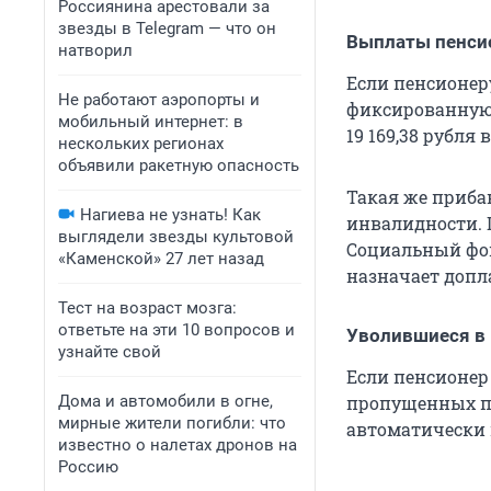
Россиянина арестовали за
звезды в Telegram — что он
Выплаты пенси
натворил
Если пенсионеру
Не работают аэропорты и
фиксированную 
мобильный интернет: в
19 169,38 рубля
в
нескольких регионах
объявили ракетную опасность
Такая же приба
Нагиева не узнать! Как
инвалидности. 
выглядели звезды культовой
Социальный фон
«Каменской» 27 лет назад
назначает допл
Тест на возраст мозга:
ответьте на эти 10 вопросов и
Уволившиеся в
узнайте свой
Если пенсионер 
Дома и автомобили в огне,
пропущенных по
мирные жители погибли: что
автоматически 
известно о налетах дронов на
Россию