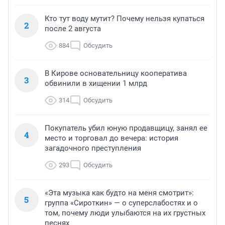
Кто тут воду мутит? Почему нельзя купаться
2
после 2 августа
884
Обсудить
В Кирове основательницу кооператива
3
обвинили в хищении 1 млрд
314
Обсудить
Покупатель убил юную продавщицу, занял ее
4
место и торговал до вечера: история
загадочного преступления
293
Обсудить
«Эта музыка как будто на меня смотрит»:
5
группа «Сироткин» — о суперслабостях и о
том, почему люди улыбаются на их грустных
песнях