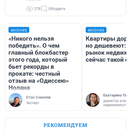
278
Обсудить
МНЕНИЕ
МНЕНИЕ
«Никого нельзя
Квартиры дор
победить». О чем
но дешевеют: 
главный блокбастер
рынок недвиж
этого года, который
сейчас такой 
бьет рекорды в
прокате: честный
отзыв на «Одиссею»
Нолана
Екатерина Торо
Стас Соколов
директор агентс
Эксперт
недвижимости
РЕКОМЕНДУЕМ