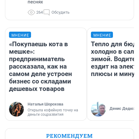
песнях
264
Обсудить
МНЕНИЕ
МНЕНИЕ
«Покупаешь кота в
Тепло для бюд
мешке»:
холодно в сало
предприниматель
зимой. Водител
рассказала, как на
ездит на элект
самом деле устроен
плюсы и мину
бизнес со складами
дешевых товаров
Наталья Шорохова
Денис Дедюхи
Открыла кофейную точку на
деньги соцразвития
РЕКОМЕНДУЕМ