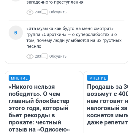
загадочного преступления
298
Обсудить
«Эта музыка как будто на меня смотрит»:
5
группа «Сироткин» — о суперслабостях и о
том, почему люди улыбаются на их грустных
песнях
283
Обсудить
МНЕНИЕ
МНЕНИЕ
«Никого нельзя
Продашь за 300
победить». О чем
возьмут с 4000
главный блокбастер
нам готовит н
этого года, который
налоговый зако
бьет рекорды в
коснется импор
прокате: честный
даже репетито
отзыв на «Одиссею»