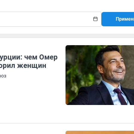
Примен
урции: чем Омер
корил женщин
роз