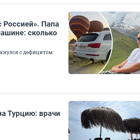
с Россией». Папа
машине: сколько
лкнулся с дефицитом
на Турцию: врачи