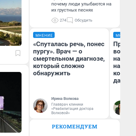
почему люди улыбаются на
их грустных песнях
274
Обсудить
МНЕНИЕ
МНЕНИЕ
«Спуталась речь, понес
Продаш
пургу». Врач — о
возьмут
смертельном диагнозе,
нам го
который сложно
налого
обнаружить
коснет
даже р
Ирина Волкова
Главврач клиники
Ан
«Реабилитация доктора
Волковой»
РЕКОМЕНДУЕМ