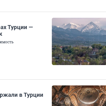
рах Турции —
к
димость
ержали в Турции