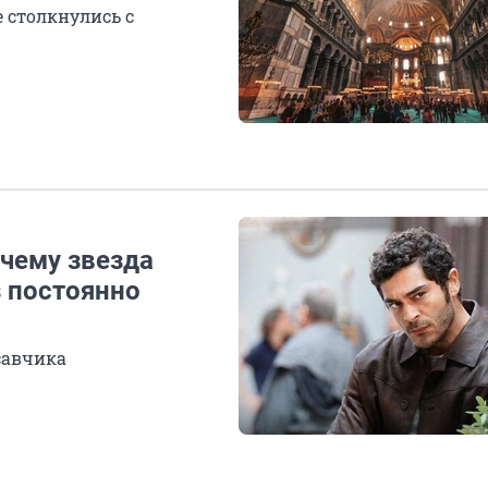
е столкнулись с
очему звезда
з постоянно
савчика