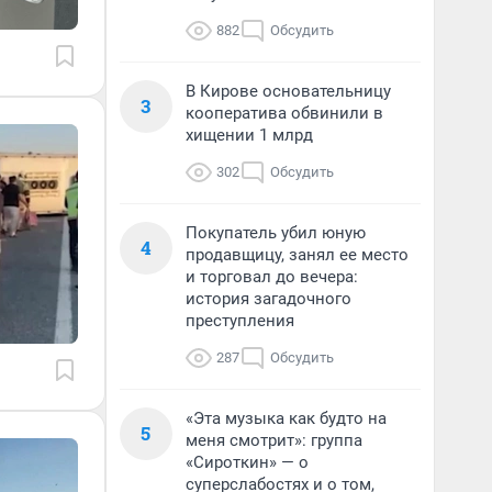
882
Обсудить
В Кирове основательницу
3
кооператива обвинили в
хищении 1 млрд
302
Обсудить
Покупатель убил юную
4
продавщицу, занял ее место
и торговал до вечера:
история загадочного
преступления
287
Обсудить
«Эта музыка как будто на
5
меня смотрит»: группа
«Сироткин» — о
суперслабостях и о том,