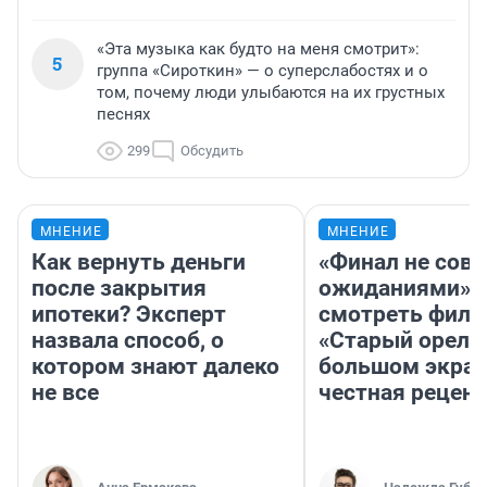
«Эта музыка как будто на меня смотрит»:
5
группа «Сироткин» — о суперслабостях и о
том, почему люди улыбаются на их грустных
песнях
299
Обсудить
МНЕНИЕ
МНЕНИЕ
Как вернуть деньги
«Финал не совп
после закрытия
ожиданиями»: 
ипотеки? Эксперт
смотреть фил
назвала способ, о
«Старый орел» 
котором знают далеко
большом экран
не все
честная рецен