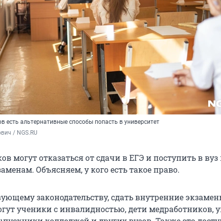
ов есть альтернативные способы попасть в университет
вич / NGS.RU
в могут отказаться от сдачи в ЕГЭ и поступить в вуз
менам. Объясняем, у кого есть такое право.
вующему законодательству, сдать внутренние экзамен
огут ученики с инвалидностью, дети медработников,
выпускники колледжей и других вузов. Также это досту