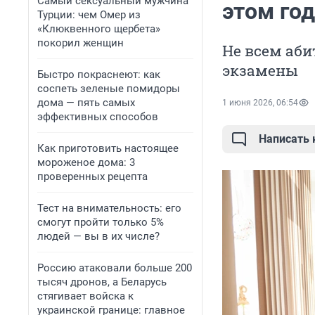
Самый сексуальный мужчина
этом год
Турции: чем Омер из
«Клюквенного щербета»
покорил женщин
Не всем аб
экзамены
Быстро покраснеют: как
соспеть зеленые помидоры
дома — пять самых
1 июня 2026, 06:54
эффективных способов
Написать
Как приготовить настоящее
мороженое дома: 3
проверенных рецепта
Тест на внимательность: его
смогут пройти только 5%
людей — вы в их числе?
Россию атаковали больше 200
тысяч дронов, а Беларусь
стягивает войска к
украинской границе: главное