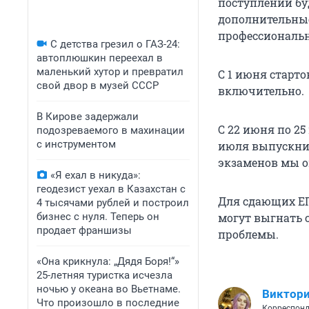
поступлении бу
дополнительны
профессиональн
С детства грезил о ГАЗ-24:
автоплюшкин переехал в
маленький хутор и превратил
С 1 июня старто
свой двор в музей СССР
включительно.
В Кирове задержали
С 22 июня по 25
подозреваемого в махинации
с инструментом
июля выпускник
экзаменов мы 
«Я ехал в никуда»:
геодезист уехал в Казахстан с
Для сдающих ЕГ
4 тысячами рублей и построил
бизнес с нуля. Теперь он
могут выгнать 
продает франшизы
проблемы.
«Она крикнула: „Дядя Боря!“»
25-летняя туристка исчезла
ночью у океана во Вьетнаме.
Виктори
Что произошло в последние
Корреспонд