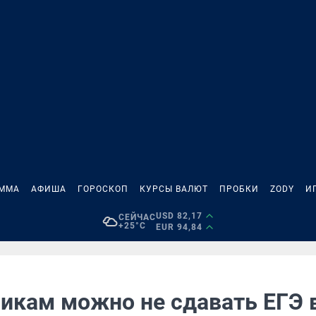
АММА
АФИША
ГОРОСКОП
КУРСЫ ВАЛЮТ
ПРОБКИ
ZODY
И
USD 82,17
СЕЙЧАС
+25°C
EUR 94,84
икам можно не сдавать ЕГЭ 