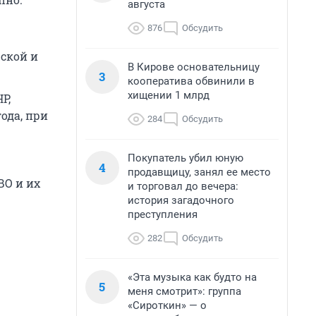
августа
876
Обсудить
жской и
В Кирове основательницу
3
кооператива обвинили в
хищении 1 млрд
Р,
ода, при
284
Обсудить
Покупатель убил юную
4
продавщицу, занял ее место
ВО и их
и торговал до вечера:
история загадочного
преступления
282
Обсудить
«Эта музыка как будто на
5
меня смотрит»: группа
«Сироткин» — о