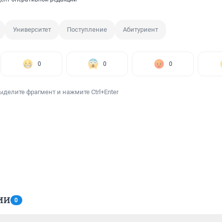
Университет
Поступление
Абитуриент
0
0
0
ыделите фрагмент и нажмите Ctrl+Enter
ИИ
0