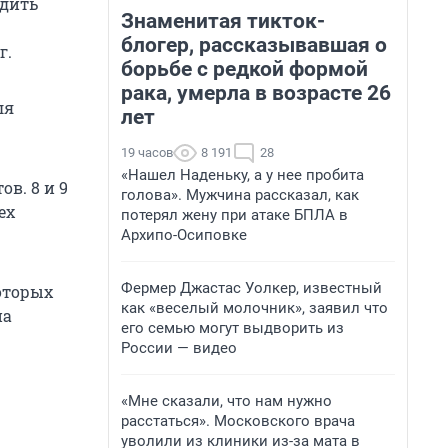
одить
Знаменитая тикток-
блогер, рассказывавшая о
г.
борьбе с редкой формой
рака, умерла в возрасте 26
ля
лет
19 часов
8 191
28
«Нашел Наденьку, а у нее пробита
в. 8 и 9
голова». Мужчина рассказал, как
ех
потерял жену при атаке БПЛА в
Архипо-Осиповке
Фермер Джастас Уолкер, известный
оторых
как «веселый молочник», заявил что
на
его семью могут выдворить из
России — видео
«Мне сказали, что нам нужно
расстаться». Московского врача
уволили из клиники из-за мата в