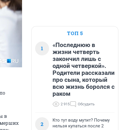
ТОП 5
«Последнюю в
1
жизни четверть
закончил лишь с
одной четверкой».
Родители рассказали
про сына, который
всю жизнь боролся с
 по
раком
2 915
Обсудить
ы в
Кто тут воду мутит? Почему
 умерших
2
нельзя купаться после 2
пно: