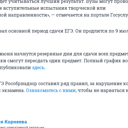
дет учитываться лучший результат. Вузы могут пров
е вступительные испытания творческой или
ой направленности», — отмечается на портале Госуслу
вал основной период сдачи ЕГЭ. Он продлится по 9 ию
 июня начнутся резервные дни для сдачи всех предмето
и смогут пересдать один предмет. Полный график вс
опубликовали
здесь
.
Э Рособрнадзор составил ряд правил, за нарушение к
с экзамена.
Ознакомьтесь с ними
, чтобы не нарваться 
я Корнеева
ент оперативной редакции