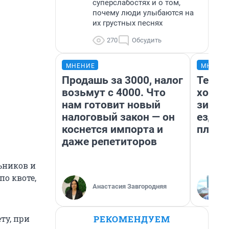
суперслабостях и о том,
почему люди улыбаются на
их грустных песнях
270
Обсудить
МНЕНИЕ
МНЕНИ
Продашь за 3000, налог
Тепло
возьмут с 4000. Что
холод
нам готовит новый
зимой
налоговый закон — он
ездит
коснется импорта и
плюсы
даже репетиторов
ьников и
о квоте,
Анастасия Завгородняя
РЕКОМЕНДУЕМ
ту, при