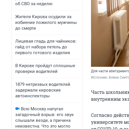
об СВО за неделю
Жителя Кирова осудили за
избиение пожилого мужчины
до смерти
Лицевая гладь для чайников:
гайд от набора петель до
первого готового изделия
В Кирове пройдут сплошные
проверки водителей
Для части абитуриент
Источник: 
Алина Скито
1879 нетрезвых водителей
задержали кировские
Часть школьнико
автоинспекторы
внутренним экза
Всю Москву напугал
загадочный взрыв: его звук
Согласно дейст
слышали везде, а причина
университете м
неизвестна. Что это могло
от COVID‑19, и 