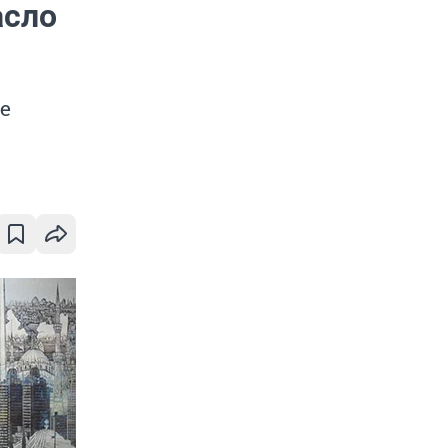
асло
е