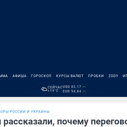
АММА
АФИША
ГОРОСКОП
КУРСЫ ВАЛЮТ
ПРОБКИ
ZODY
И
USD 82,17
СЕЙЧАС
+19°C
EUR 94,84
ВОРЫ РОССИИ И УКРАИНЫ
и рассказали, почему перего