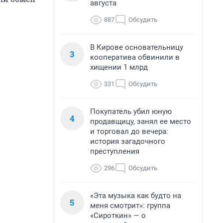
августа
887
Обсудить
В Кирове основательницу
3
кооператива обвинили в
хищении 1 млрд
331
Обсудить
Покупатель убил юную
4
продавщицу, занял ее место
и торговал до вечера:
история загадочного
преступления
296
Обсудить
«Эта музыка как будто на
5
меня смотрит»: группа
«Сироткин» — о