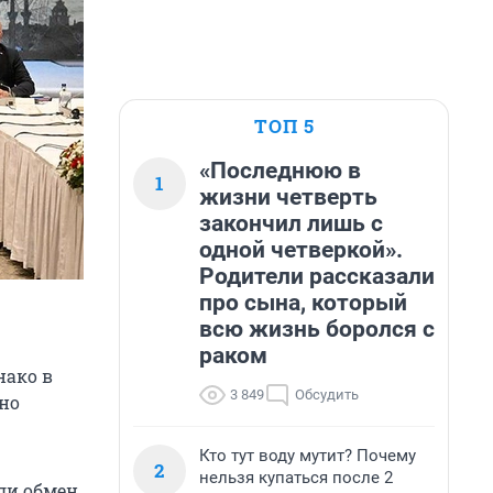
ТОП 5
«Последнюю в
1
жизни четверть
закончил лишь с
одной четверкой».
Родители рассказали
про сына, который
всю жизнь боролся с
раком
нако в
3 849
Обсудить
но
Кто тут воду мутит? Почему
2
нельзя купаться после 2
или обмен