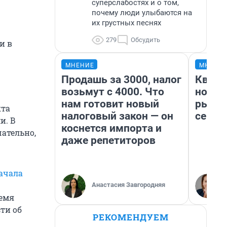
суперслабостях и о том,
почему люди улыбаются на
их грустных песнях
279
Обсудить
и в
МНЕНИЕ
МНЕНИ
Продашь за 3000, налог
Кварт
возьмут с 4000. Что
но де
нам готовит новый
рынок
кта
налоговый закон — он
сейча
и. В
коснется импорта и
чательно,
даже репетиторов
начала
Анастасия Завгородняя
ремя
ти об
РЕКОМЕНДУЕМ