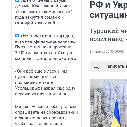
Ушел от жены с двумя
РФ и Укр
детьми. Как главный качок
«Уральских пельменей» в 54
ситуаци
года закрутил роман с
молодой красоткой
Турецкий чи
«Нет некрасивых городов,
позитивно,
есть недофинансированные».
Путешественники проехали
17 мая 2025, 07:00
2000 километров по Уралу на
машине — стоило ли оно того
Написать
«Они всё еще в лесу, и им
нужна помощь»: сын
пропавших в тайге
Усольцевых назвал еще одну
версию их исчезновения
Миссия — найти работу. О чем
спрашивать на собеседовании
и сколько денег просить,
чтобы вас точно взяли