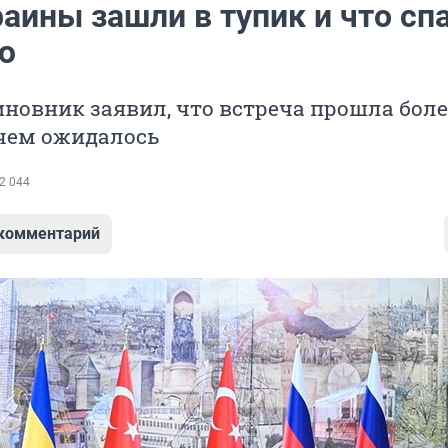
аины зашли в тупик и что сп
ю
новник заявил, что встреча прошла боле
 чем ожидалось
2 044
 комментарий