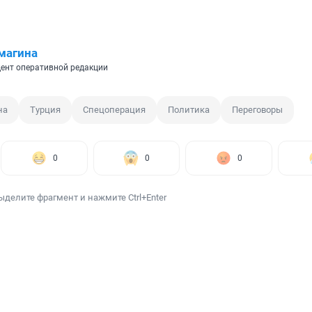
магина
ент оперативной редакции
на
Турция
Спецоперация
Политика
Переговоры
0
0
0
ыделите фрагмент и нажмите Ctrl+Enter