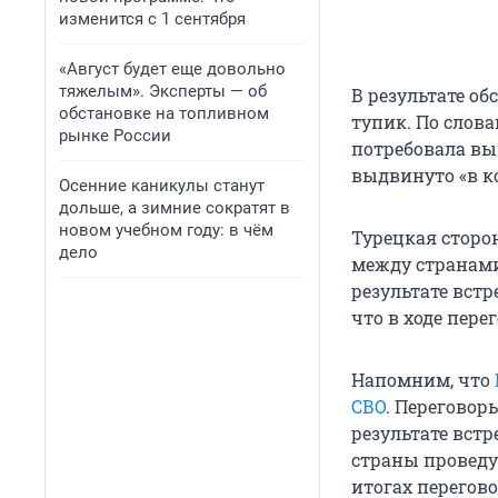
изменится с 1 сентября
«Август будет еще довольно
тяжелым». Эксперты — об
В результате о
обстановке на топливном
тупик. По слова
рынке России
потребовала вы
выдвинуто «в к
Осенние каникулы станут
дольше, а зимние сократят в
новом учебном году: в чём
Турецкая сторо
дело
между странами
результате встр
что в ходе пере
Напомним, что
СВО
. Переговор
результате вст
страны проведу
итогах перегов