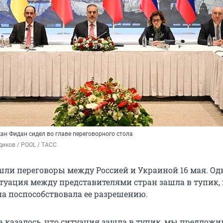
ан Фидан сидел во главе переговорного стола
иков / POOL / ТАСС
шли переговоры между Россией и Украиной 16 мая. Од
туация между представителями стран зашла в тупик, 
на поспособствовала ее разрешению.
а казалось, что ситуация зашла в тупик, мы предлож