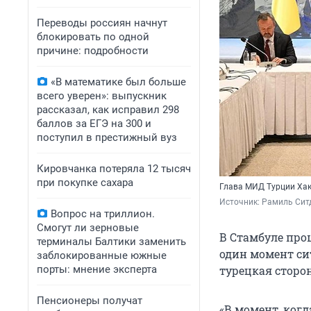
Переводы россиян начнут
блокировать по одной
причине: подробности
«В математике был больше
всего уверен»: выпускник
рассказал, как исправил 298
баллов за ЕГЭ на 300 и
поступил в престижный вуз
Кировчанка потеряла 12 тысяч
при покупке сахара
Глава МИД Турции Хак
Источник: 
Рамиль Ситд
Вопрос на триллион.
Смогут ли зерновые
В Стамбуле про
терминалы Балтики заменить
один момент си
заблокированные южные
порты: мнение эксперта
турецкая сторо
Пенсионеры получат
«В момент, когд