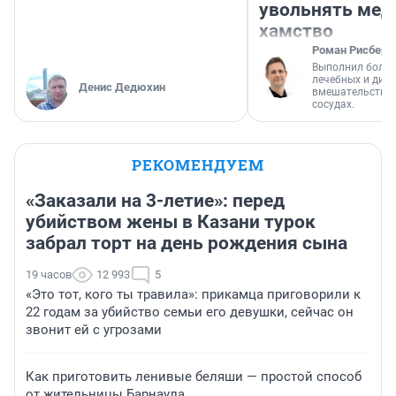
увольнять мед
хамство
Роман Рисберг
Выполнил более
лечебных и диа
Денис Дедюхин
вмешательств н
сосудах.
РЕКОМЕНДУЕМ
«Заказали на 3-летие»: перед
убийством жены в Казани турок
забрал торт на день рождения сына
19 часов
12 993
5
«Это тот, кого ты травила»: прикамца приговорили к
22 годам за убийство семьи его девушки, сейчас он
звонит ей с угрозами
Как приготовить ленивые беляши — простой способ
от жительницы Барнаула