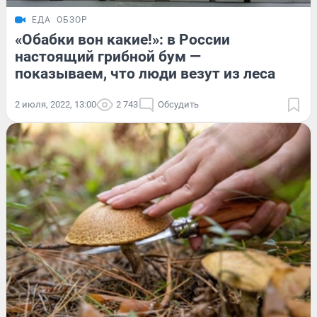
ЕДА
ОБЗОР
«Обабки вон какие!»: в России
настоящий грибной бум —
показываем, что люди везут из леса
2 июля, 2022, 13:00
2 743
Обсудить